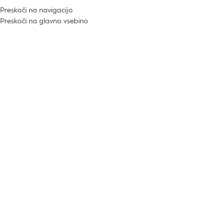
Preskoči na navigacijo
kategorije! Koda:
ALLFOR20
Preskoči na glavno vsebino
Rjava
Domov
/
Izdelek Barva
/
Rjava
Prikazovanje 1–15 od 46 rezultatov
Prikaži stransko vrstico